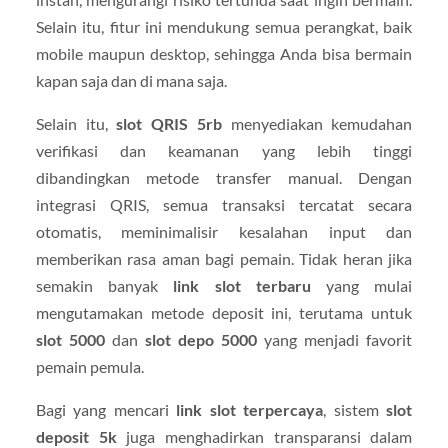
Selain
itu,
fitur
ini
mendukung
semua
perangkat,
baik
mobile
maupun
desktop,
sehingga
Anda
bisa
bermain
kapan
saja
dan
di
mana
saja.
Selain
itu,
slot
QRIS
5rb
menyediakan
kemudahan
verifikasi
dan
keamanan
yang
lebih
tinggi
dibandingkan
metode
transfer
manual.
Dengan
integrasi
QRIS,
semua
transaksi
tercatat
secara
otomatis,
meminimalisir
kesalahan
input
dan
memberikan
rasa
aman
bagi
pemain.
Tidak
heran
jika
semakin
banyak
link
slot
terbaru
yang
mulai
mengutamakan
metode
deposit
ini,
terutama
untuk
slot
5000
dan
slot
depo
5000
yang
menjadi
favorit
pemain
pemula.
Bagi
yang
mencari
link
slot
terpercaya
,
sistem
slot
deposit
5k
juga
menghadirkan
transparansi
dalam