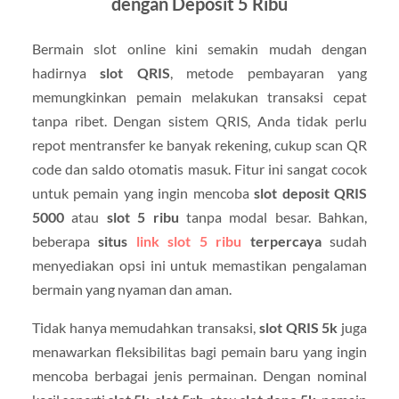
dengan
Deposit
5
Ribu
Bermain
slot
online
kini
semakin
mudah
dengan
hadirnya
slot
QRIS
,
metode
pembayaran
yang
memungkinkan
pemain
melakukan
transaksi
cepat
tanpa
ribet.
Dengan
sistem
QRIS,
Anda
tidak
perlu
repot
mentransfer
ke
banyak
rekening,
cukup
scan
QR
code
dan
saldo
otomatis
masuk.
Fitur
ini
sangat
cocok
untuk
pemain
yang
ingin
mencoba
slot
deposit
QRIS
5000
atau
slot
5
ribu
tanpa
modal
besar.
Bahkan,
beberapa
situs
link slot 5 ribu
terpercaya
sudah
menyediakan
opsi
ini
untuk
memastikan
pengalaman
bermain
yang
nyaman
dan
aman.
Tidak
hanya
memudahkan
transaksi,
slot
QRIS
5k
juga
menawarkan
fleksibilitas
bagi
pemain
baru
yang
ingin
mencoba
berbagai
jenis
permainan.
Dengan
nominal