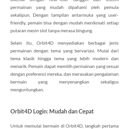
permainan yang mudah dipahami oleh pemula
sekalipun. Dengan tampilan antarmuka yang user-
friendly, pemain bisa dengan mudah menikmati setiap
putaran mesin slot tanpa merasa bingung.
Selain itu, Orbit4D menyediakan berbagai jenis
permainan dengan tema yang bervariasi. Mulai dari
tema klasik hingga tema yang lebih modern dan
menarik. Pemain dapat memilih permainan yang sesuai
dengan preferensi mereka, dan merasakan pengalaman
bermain yang menyenangkan sekaligus
menguntungkan.
Orbit4D Login: Mudah dan Cepat
Untuk memulai bermain di Orbit4D, langkah pertama