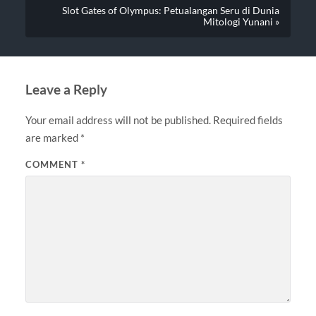
Slot Gates of Olympus: Petualangan Seru di Dunia
Mitologi Yunani »
Leave a Reply
Your email address will not be published.
Required fields
are marked
*
COMMENT
*