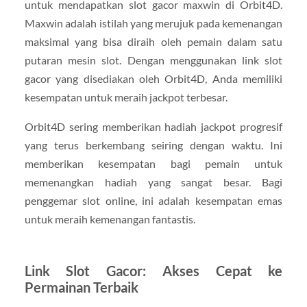
untuk mendapatkan slot gacor maxwin di Orbit4D.
Maxwin adalah istilah yang merujuk pada kemenangan
maksimal yang bisa diraih oleh pemain dalam satu
putaran mesin slot. Dengan menggunakan link slot
gacor yang disediakan oleh Orbit4D, Anda memiliki
kesempatan untuk meraih jackpot terbesar.
Orbit4D sering memberikan hadiah jackpot progresif
yang terus berkembang seiring dengan waktu. Ini
memberikan kesempatan bagi pemain untuk
memenangkan hadiah yang sangat besar. Bagi
penggemar slot online, ini adalah kesempatan emas
untuk meraih kemenangan fantastis.
Link Slot Gacor: Akses Cepat ke
Permainan Terbaik