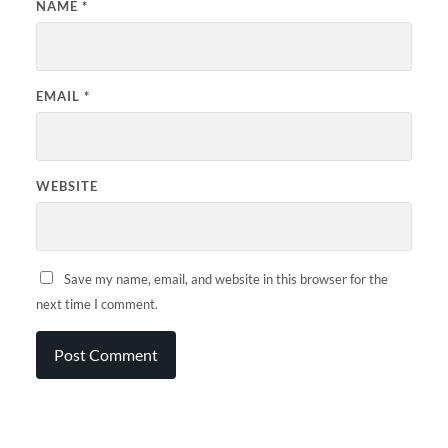
NAME
*
EMAIL
*
WEBSITE
Save my name, email, and website in this browser for the
next time I comment.