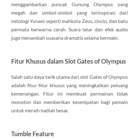
menggambarkan puncak Gunung Olympus yang
megah dan simbol-simbol yang terinspirasi dari
mitologi Yunani seperti mahkota Zeus, cincin, dan batu
permata berwarna cerah. Suara latar dan efek audio
juga menambah suasana dramatis selama bermain.
Fitur Khusus dalam Slot Gates of Olympus
Salah satu daya tarik utama dari slot Gates of Olympus
adalah fitur-fitur khusus yang meningkatkan peluang
kemenangan. Fitur ini membuat permainan tidak
monoton dan memberikan kesempatan bagi pemain
untuk meraih hadiah besar.
Tumble Feature