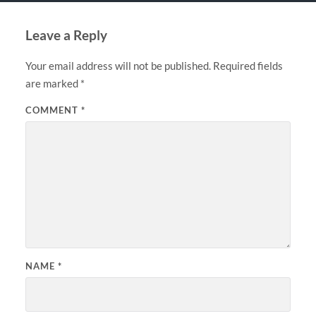
Leave a Reply
Your email address will not be published.
Required fields
are marked
*
COMMENT
*
NAME
*