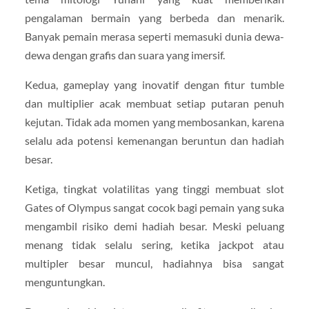
pengalaman bermain yang berbeda dan menarik.
Banyak pemain merasa seperti memasuki dunia dewa-
dewa dengan grafis dan suara yang imersif.
Kedua, gameplay yang inovatif dengan fitur tumble
dan multiplier acak membuat setiap putaran penuh
kejutan. Tidak ada momen yang membosankan, karena
selalu ada potensi kemenangan beruntun dan hadiah
besar.
Ketiga, tingkat volatilitas yang tinggi membuat slot
Gates of Olympus sangat cocok bagi pemain yang suka
mengambil risiko demi hadiah besar. Meski peluang
menang tidak selalu sering, ketika jackpot atau
multipler besar muncul, hadiahnya bisa sangat
menguntungkan.