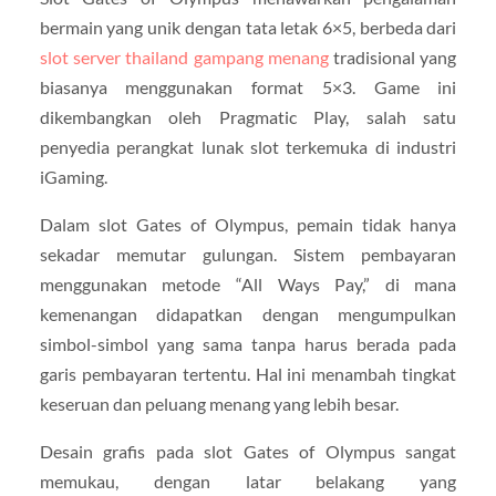
bermain yang unik dengan tata letak 6×5, berbeda dari
slot server thailand gampang menang
tradisional yang
biasanya menggunakan format 5×3. Game ini
dikembangkan oleh Pragmatic Play, salah satu
penyedia perangkat lunak slot terkemuka di industri
iGaming.
Dalam slot Gates of Olympus, pemain tidak hanya
sekadar memutar gulungan. Sistem pembayaran
menggunakan metode “All Ways Pay,” di mana
kemenangan didapatkan dengan mengumpulkan
simbol-simbol yang sama tanpa harus berada pada
garis pembayaran tertentu. Hal ini menambah tingkat
keseruan dan peluang menang yang lebih besar.
Desain grafis pada slot Gates of Olympus sangat
memukau, dengan latar belakang yang