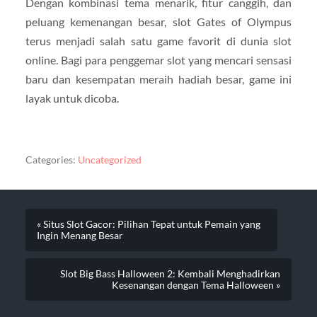
Dengan kombinasi tema menarik, fitur canggih, dan
peluang kemenangan besar, slot Gates of Olympus
terus menjadi salah satu game favorit di dunia slot
online. Bagi para penggemar slot yang mencari sensasi
baru dan kesempatan meraih hadiah besar, game ini
layak untuk dicoba.
Categories:
Uncategorized
« Situs Slot Gacor: Pilihan Tepat untuk Pemain yang
Ingin Menang Besar
Slot Big Bass Halloween 2: Kembali Menghadirkan
Kesenangan dengan Tema Halloween »