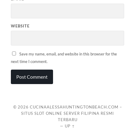
WEBSITE
Save my name, email, and website in this browser for the
next time I comment.
© 2026
CUCINAALESSAHUNTINGTONBEACH.COM –
SITUS SLOT ONLINE SERVER FILIPINA RESMI
TERBARU
—
UP ↑