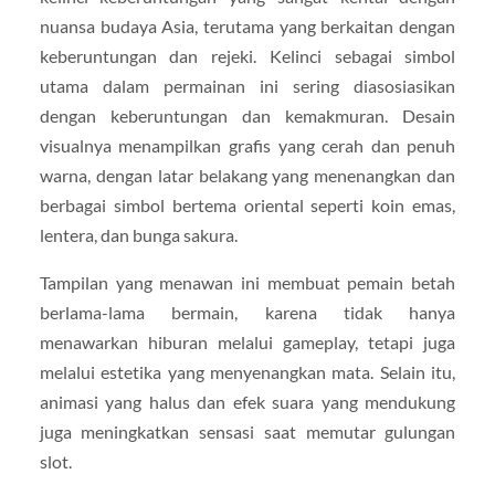
nuansa budaya Asia, terutama yang berkaitan dengan
keberuntungan dan rejeki. Kelinci sebagai simbol
utama dalam permainan ini sering diasosiasikan
dengan keberuntungan dan kemakmuran. Desain
visualnya menampilkan grafis yang cerah dan penuh
warna, dengan latar belakang yang menenangkan dan
berbagai simbol bertema oriental seperti koin emas,
lentera, dan bunga sakura.
Tampilan yang menawan ini membuat pemain betah
berlama-lama bermain, karena tidak hanya
menawarkan hiburan melalui gameplay, tetapi juga
melalui estetika yang menyenangkan mata. Selain itu,
animasi yang halus dan efek suara yang mendukung
juga meningkatkan sensasi saat memutar gulungan
slot.