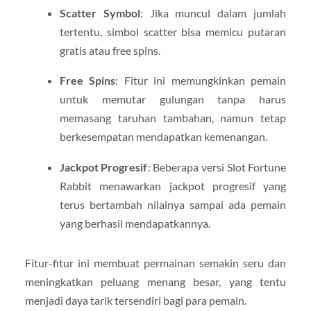
Scatter Symbol
: Jika muncul dalam jumlah
tertentu, simbol scatter bisa memicu putaran
gratis atau free spins.
Free Spins
: Fitur ini memungkinkan pemain
untuk memutar gulungan tanpa harus
memasang taruhan tambahan, namun tetap
berkesempatan mendapatkan kemenangan.
Jackpot Progresif
: Beberapa versi Slot Fortune
Rabbit menawarkan jackpot progresif yang
terus bertambah nilainya sampai ada pemain
yang berhasil mendapatkannya.
Fitur-fitur ini membuat permainan semakin seru dan
meningkatkan peluang menang besar, yang tentu
menjadi daya tarik tersendiri bagi para pemain.