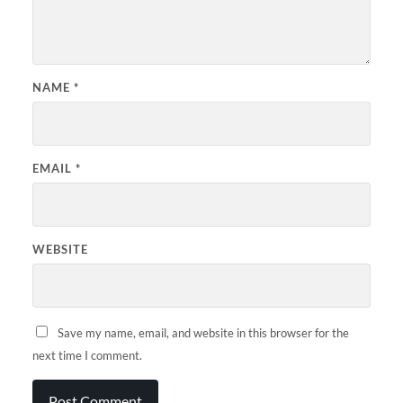
NAME
*
EMAIL
*
WEBSITE
Save my name, email, and website in this browser for the
next time I comment.