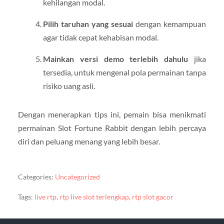
kehilangan modal.
Pilih taruhan yang sesuai
dengan kemampuan
agar tidak cepat kehabisan modal.
Mainkan versi demo terlebih dahulu
jika
tersedia, untuk mengenal pola permainan tanpa
risiko uang asli.
Dengan menerapkan tips ini, pemain bisa menikmati
permainan Slot Fortune Rabbit dengan lebih percaya
diri dan peluang menang yang lebih besar.
Categories:
Uncategorized
Tags:
live rtp
,
rtp live slot terlengkap
,
rtp slot gacor