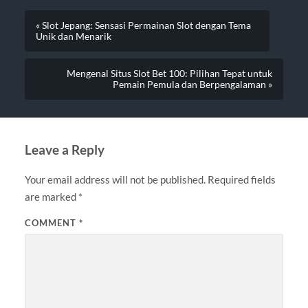
« Slot Jepang: Sensasi Permainan Slot dengan Tema
Unik dan Menarik
Mengenal Situs Slot Bet 100: Pilihan Tepat untuk
Pemain Pemula dan Berpengalaman »
Leave a Reply
Your email address will not be published.
Required fields
are marked
*
COMMENT
*