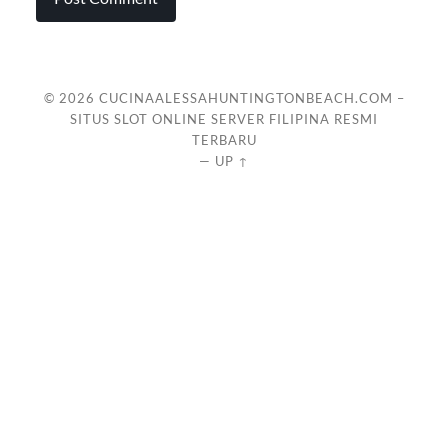
© 2026
CUCINAALESSAHUNTINGTONBEACH.COM –
SITUS SLOT ONLINE SERVER FILIPINA RESMI
TERBARU
—
UP ↑