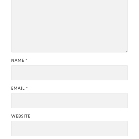
NAME
*
EMAIL
*
WEBSITE