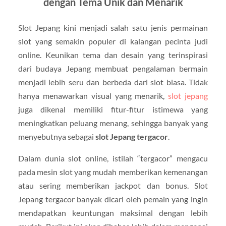
dengan Tema Unik dan Menarik
Slot Jepang kini menjadi salah satu jenis permainan
slot yang semakin populer di kalangan pecinta judi
online. Keunikan tema dan desain yang terinspirasi
dari budaya Jepang membuat pengalaman bermain
menjadi lebih seru dan berbeda dari slot biasa. Tidak
hanya menawarkan visual yang menarik,
slot jepang
juga dikenal memiliki fitur-fitur istimewa yang
meningkatkan peluang menang, sehingga banyak yang
menyebutnya sebagai
slot Jepang tergacor
.
Dalam dunia slot online, istilah “tergacor” mengacu
pada mesin slot yang mudah memberikan kemenangan
atau sering memberikan jackpot dan bonus. Slot
Jepang tergacor banyak dicari oleh pemain yang ingin
mendapatkan keuntungan maksimal dengan lebih