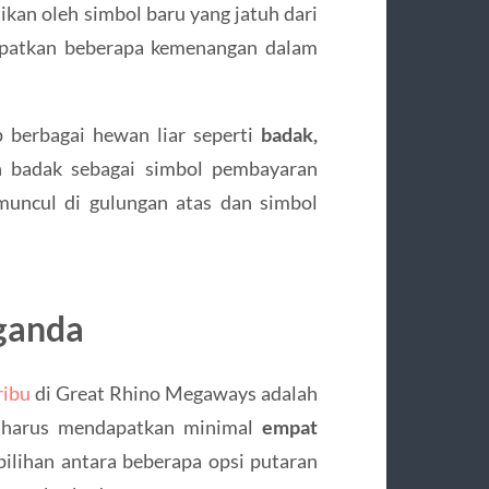
kan oleh simbol baru yang jatuh dari
apatkan beberapa kemenangan dalam
 berbagai hewan liar seperti
badak,
n badak sebagai simbol pembayaran
muncul di gulungan atas dan simbol
gganda
ribu
di Great Rhino Megaways adalah
n harus mendapatkan minimal
empat
 pilihan antara beberapa opsi putaran