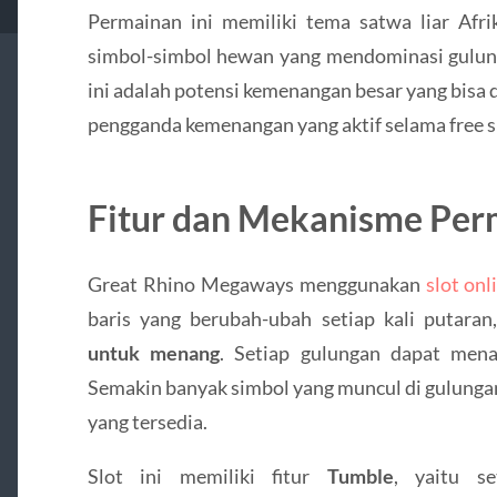
Permainan ini memiliki tema satwa liar Afri
simbol-simbol hewan yang mendominasi gulunga
ini adalah potensi kemenangan besar yang bisa
pengganda kemenangan yang aktif selama free s
Fitur dan Mekanisme Per
Great Rhino Megaways menggunakan
slot onl
baris yang berubah-ubah setiap kali putara
untuk menang
. Setiap gulungan dapat mena
Semakin banyak simbol yang muncul di gulunga
yang tersedia.
Slot ini memiliki fitur
Tumble
, yaitu s