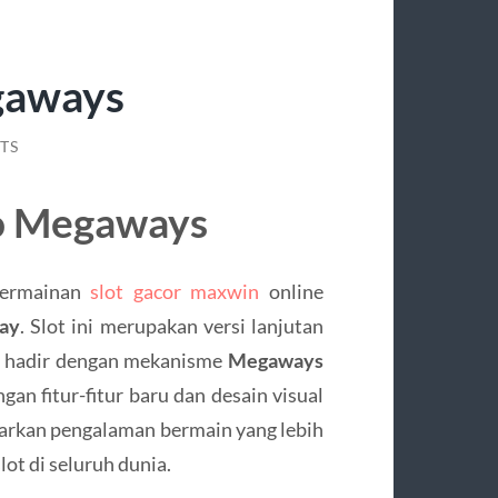
gaways
TS
no Megaways
permainan
slot gacor maxwin
online
lay
. Slot ini merupakan versi lanjutan
i hadir dengan mekanisme
Megaways
n fitur-fitur baru dan desain visual
rkan pengalaman bermain yang lebih
ot di seluruh dunia.