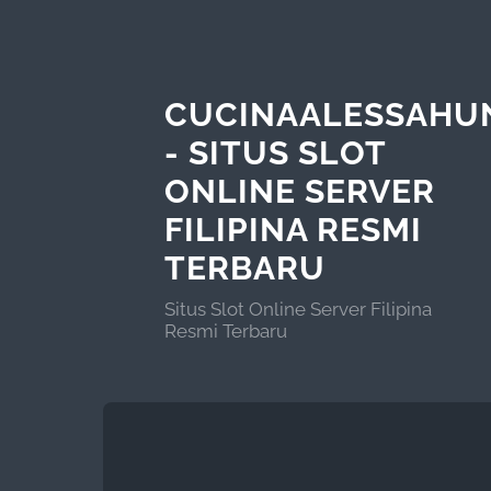
CUCINAALESSAHU
- SITUS SLOT
ONLINE SERVER
FILIPINA RESMI
TERBARU
Situs Slot Online Server Filipina
Resmi Terbaru