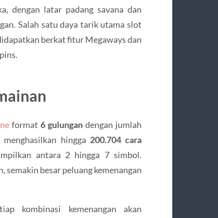
ka, dengan latar padang savana dan
n. Salah satu daya tarik utama slot
 didapatkan berkat fitur Megaways dan
pins.
mainan
ine
format
6 gulungan
dengan jumlah
n, menghasilkan hingga
200.704 cara
mpilkan antara 2 hingga 7 simbol.
n, semakin besar peluang kemenangan
etiap kombinasi kemenangan akan