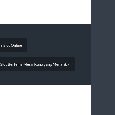
a Slot Online
n Slot Bertema Mesir Kuno yang Menarik »