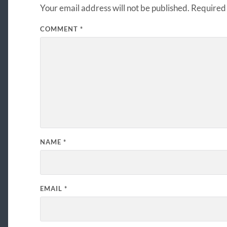
Your email address will not be published.
Required 
COMMENT
*
NAME
*
EMAIL
*