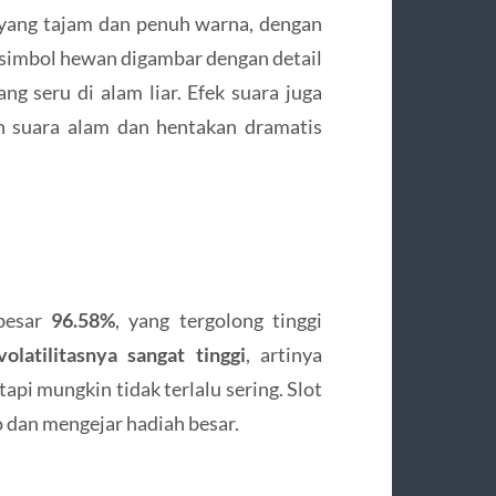
 yang tajam dan penuh warna, dengan
p simbol hewan digambar dengan detail
g seru di alam liar. Efek suara juga
n suara alam dan hentakan dramatis
besar
96.58%
, yang tergolong tinggi
volatilitasnya sangat tinggi
, artinya
api mungkin tidak terlalu sering. Slot
o dan mengejar hadiah besar.