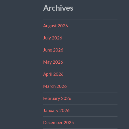
Archives
August 2026
July 2026
June 2026
May 2026
April 2026
March 2026
February 2026
January 2026
December 2025