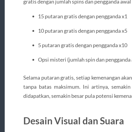
gratis dengan jumlah spins dan pengganda awal
15 putaran gratis dengan pengganda x1
10 putaran gratis dengan pengganda x5
5 putaran gratis dengan pengganda x10
Opsi misteri (jumlah spin dan pengganda 
Selama putaran gratis, setiap kemenangan aka
tanpa batas maksimum. Ini artinya, semaki
didapatkan, semakin besar pula potensi kemena
Desain Visual dan Suara