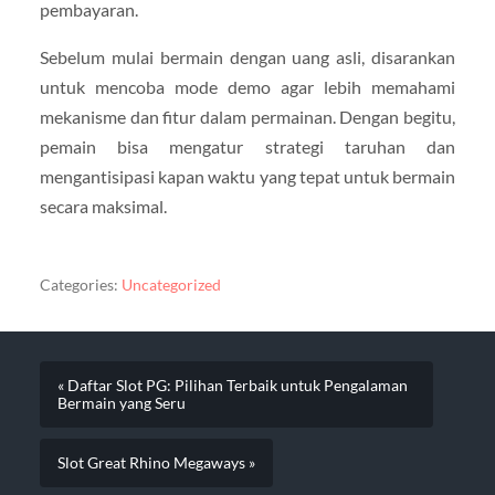
pembayaran.
Sebelum mulai bermain dengan uang asli, disarankan
untuk mencoba mode demo agar lebih memahami
mekanisme dan fitur dalam permainan. Dengan begitu,
pemain bisa mengatur strategi taruhan dan
mengantisipasi kapan waktu yang tepat untuk bermain
secara maksimal.
Categories:
Uncategorized
« Daftar Slot PG: Pilihan Terbaik untuk Pengalaman
Bermain yang Seru
Slot Great Rhino Megaways »