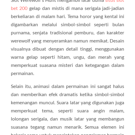
bet 200
gelap dan mistis di mana serigala jadi-jadian
berkeliaran di malam hari. Tema horor yang kental ini
digambarkan melalui simbol-simbol seperti bulan
purnama, senjata tradisional pemburu, dan karakter
werewolf yang menyeramkan namun memikat. Desain
visualnya dibuat dengan detail tinggi, menggunakan
warna gelap seperti hitam, ungu, dan merah yang
memperkuat suasana misteri dan ketegangan dalam
permainan.
Selain itu, animasi dalam permainan ini sangat halus
dan memberikan efek dramatis ketika simbol-simbol
kemenangan muncul. Suara latar yang digunakan juga
memperkuat tema, seperti suara angin malam,
lolongan serigala, dan musik latar yang membangun
suasana tegang namun menarik. Semua elemen ini
bekerja sama untuk menciptakan pengalaman bermain