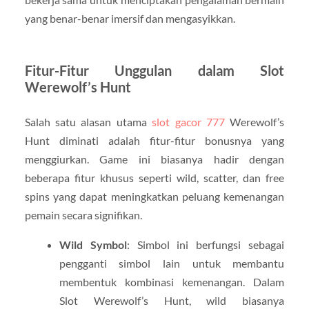
yang benar-benar imersif dan mengasyikkan.
Fitur-Fitur Unggulan dalam Slot
Werewolf’s Hunt
Salah satu alasan utama
slot gacor 777
Werewolf’s
Hunt diminati adalah fitur-fitur bonusnya yang
menggiurkan. Game ini biasanya hadir dengan
beberapa fitur khusus seperti wild, scatter, dan free
spins yang dapat meningkatkan peluang kemenangan
pemain secara signifikan.
Wild Symbol
: Simbol ini berfungsi sebagai
pengganti simbol lain untuk membantu
membentuk kombinasi kemenangan. Dalam
Slot Werewolf’s Hunt, wild biasanya