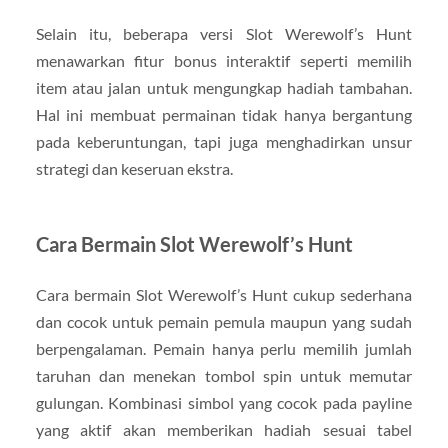
Selain itu, beberapa versi Slot Werewolf’s Hunt
menawarkan fitur bonus interaktif seperti memilih
item atau jalan untuk mengungkap hadiah tambahan.
Hal ini membuat permainan tidak hanya bergantung
pada keberuntungan, tapi juga menghadirkan unsur
strategi dan keseruan ekstra.
Cara Bermain Slot Werewolf’s Hunt
Cara bermain Slot Werewolf’s Hunt cukup sederhana
dan cocok untuk pemain pemula maupun yang sudah
berpengalaman. Pemain hanya perlu memilih jumlah
taruhan dan menekan tombol spin untuk memutar
gulungan. Kombinasi simbol yang cocok pada payline
yang aktif akan memberikan hadiah sesuai tabel