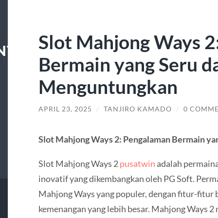
Slot Mahjong Ways 2
NTINGTONBEACH.COM
Bermain yang Seru d
Menguntungkan
APRIL 23, 2025
/
TANJIRO KAMADO
/
0 COMM
Slot Mahjong Ways 2: Pengalaman Bermain y
Slot Mahjong Ways 2
pusatwin
adalah permaina
inovatif yang dikembangkan oleh PG Soft. Perma
Mahjong Ways yang populer, dengan fitur-fitur 
kemenangan yang lebih besar. Mahjong Ways 