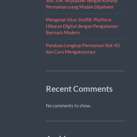
Slot 10K Terpopuler dengan Konsep
Permainan yang Mudah Dipahami
Mengenal Situs Slot88: Platform
Hiburan Digital dengan Pengalaman
Bermain Modern
Panduan Lengkap Permainan Slot 4D
dan Cara Mengaksesnya
Recent Comments
No comments to show.