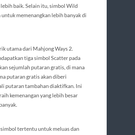
ih baik. Selain itu, simbol Wild
n untuk memenangkan lebih banyak di
tarik utama dari Mahjong Ways 2.
ndapatkan tiga simbol Scatter pada
ikan sejumlah putaran gratis, di mana
a putaran gratis akan diberi
li putaran tambahan diaktifkan. Ini
aih kemenangan yang lebih besar
banyak.
simbol tertentu untuk meluas dan