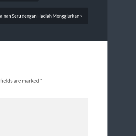
ainan Seru dengan Hadiah Menggiurkan »
fields are marked
*