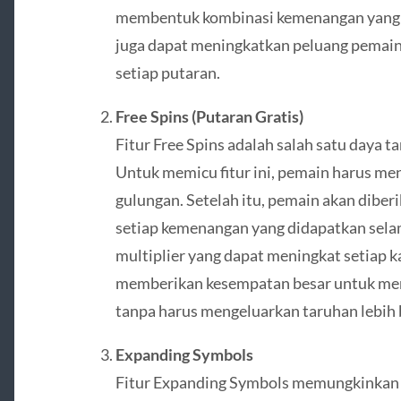
membentuk kombinasi kemenangan yang leb
juga dapat meningkatkan peluang pemai
setiap putaran.
Free Spins (Putaran Gratis)
Fitur Free Spins adalah salah satu daya 
Untuk memicu fitur ini, pemain harus me
gulungan. Setelah itu, pemain akan diber
setiap kemenangan yang didapatkan selam
multiplier yang dapat meningkat setiap ka
memberikan kesempatan besar untuk mer
tanpa harus mengeluarkan taruhan lebih 
Expanding Symbols
Fitur Expanding Symbols memungkinkan 