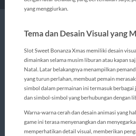
yang menggiurkan.
Tema dan Desain Visual yang 
Slot Sweet Bonanza Xmas memiliki desain visua
dimainkan selama musim liburan atau kapan sa
Natal. Latar belakangnya menampilkan pemand
yang turun perlahan, membuat pemain merasaka
simbol dalam permainan ini termasuk berbagai j
dan simbol-simbol yang berhubungan dengan lib
Warna-warna cerah dan desain animasi yang ha
game ini terasa menyenangkan dan menyegarkan
memperhatikan detail visual, memberikan peng