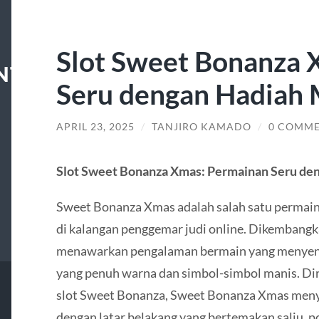
Slot Sweet Bonanza 
NTINGTONBEACH.COM
Seru dengan Hadiah
APRIL 23, 2025
/
TANJIRO KAMADO
/
0 COMM
Slot Sweet Bonanza Xmas: Permainan Seru de
Sweet Bonanza Xmas adalah salah satu permain
di kalangan penggemar judi online. Dikembangka
menawarkan pengalaman bermain yang menyena
yang penuh warna dan simbol-simbol manis. Diri
slot Sweet Bonanza, Sweet Bonanza Xmas menya
dengan latar belakang yang bertemakan salju, p