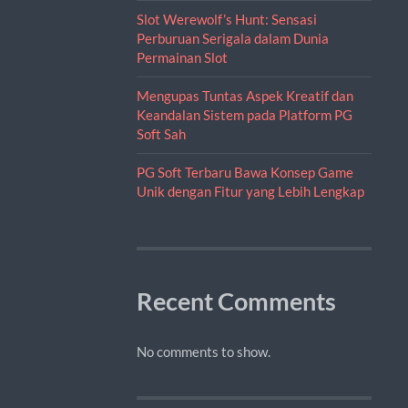
Slot Werewolf’s Hunt: Sensasi
Perburuan Serigala dalam Dunia
Permainan Slot
Mengupas Tuntas Aspek Kreatif dan
Keandalan Sistem pada Platform PG
Soft Sah
PG Soft Terbaru Bawa Konsep Game
Unik dengan Fitur yang Lebih Lengkap
Recent Comments
No comments to show.