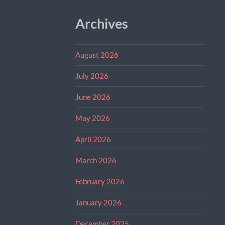
Archives
August 2026
July 2026
June 2026
May 2026
April 2026
March 2026
February 2026
January 2026
December 2025