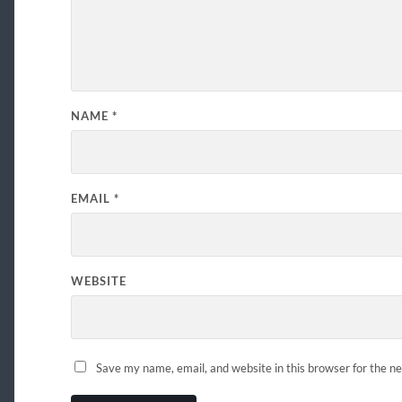
NAME
*
EMAIL
*
WEBSITE
Save my name, email, and website in this browser for the n