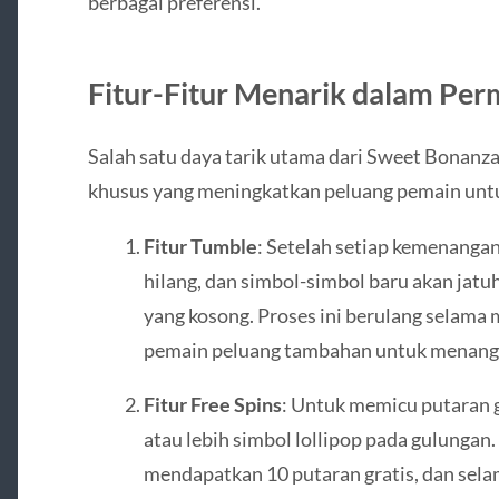
berbagai preferensi.
Fitur-Fitur Menarik dalam Per
Salah satu daya tarik utama dari Sweet Bonanza
khusus yang meningkatkan peluang pemain un
Fitur Tumble
: Setelah setiap kemenanga
hilang, dan simbol-simbol baru akan jatu
yang kosong. Proses ini berulang selam
pemain peluang tambahan untuk menang t
Fitur Free Spins
: Untuk memicu putaran 
atau lebih simbol lollipop pada gulungan. 
mendapatkan 10 putaran gratis, dan sela