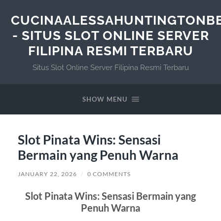
CUCINAALESSAHUNTINGTONB
- SITUS SLOT ONLINE SERVER
FILIPINA RESMI TERBARU
Situs Slot Online Server Filipina Resmi Terbaru
SHOW MENU
Slot Pinata Wins: Sensasi
Bermain yang Penuh Warna
JANUARY 22, 2026
/
0 COMMENTS
Slot Pinata Wins: Sensasi Bermain yang
Penuh Warna