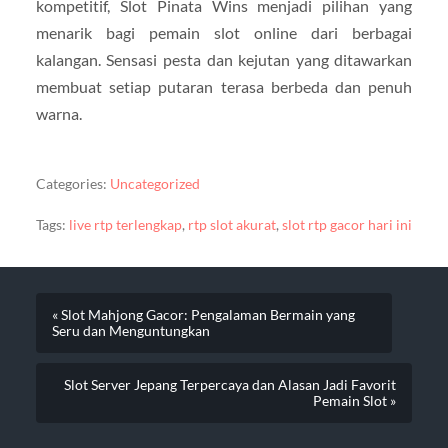
kompetitif, Slot Pinata Wins menjadi pilihan yang
menarik bagi pemain slot online dari berbagai
kalangan. Sensasi pesta dan kejutan yang ditawarkan
membuat setiap putaran terasa berbeda dan penuh
warna.
Categories:
Uncategorized
Tags:
live rtp terlengkap
,
rtp slot akurat
,
slot rtp gacor hari ini
« Slot Mahjong Gacor: Pengalaman Bermain yang
Seru dan Menguntungkan
Slot Server Jepang Terpercaya dan Alasan Jadi Favorit
Pemain Slot »