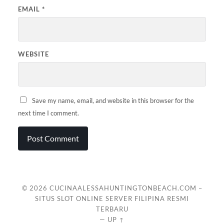
EMAIL
*
WEBSITE
Save my name, email, and website in this browser for the
next time I comment.
© 2026
CUCINAALESSAHUNTINGTONBEACH.COM –
SITUS SLOT ONLINE SERVER FILIPINA RESMI
TERBARU
—
UP ↑