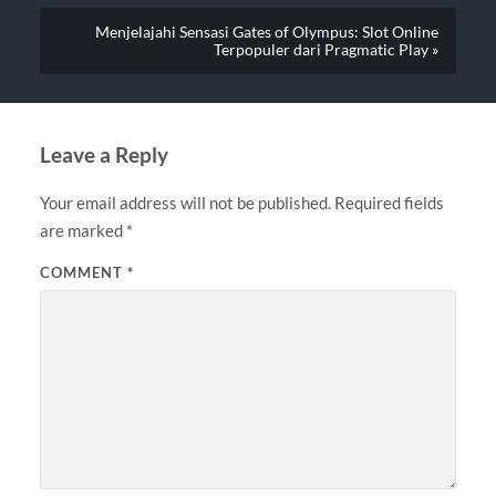
Menjelajahi Sensasi Gates of Olympus: Slot Online
Terpopuler dari Pragmatic Play »
Leave a Reply
Your email address will not be published.
Required fields
are marked
*
COMMENT
*