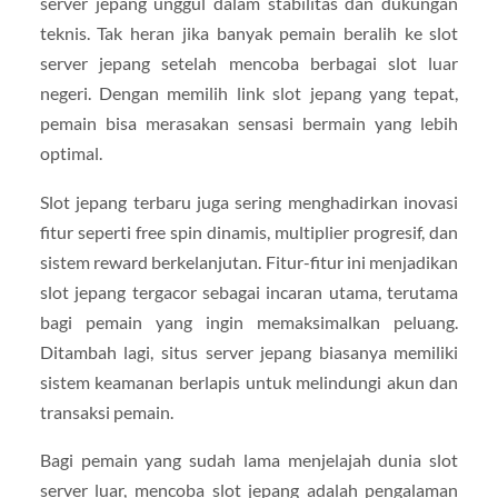
server jepang unggul dalam stabilitas dan dukungan
teknis. Tak heran jika banyak pemain beralih ke slot
server jepang setelah mencoba berbagai slot luar
negeri. Dengan memilih link slot jepang yang tepat,
pemain bisa merasakan sensasi bermain yang lebih
optimal.
Slot jepang terbaru juga sering menghadirkan inovasi
fitur seperti free spin dinamis, multiplier progresif, dan
sistem reward berkelanjutan. Fitur-fitur ini menjadikan
slot jepang tergacor sebagai incaran utama, terutama
bagi pemain yang ingin memaksimalkan peluang.
Ditambah lagi, situs server jepang biasanya memiliki
sistem keamanan berlapis untuk melindungi akun dan
transaksi pemain.
Bagi pemain yang sudah lama menjelajah dunia slot
server luar, mencoba slot jepang adalah pengalaman