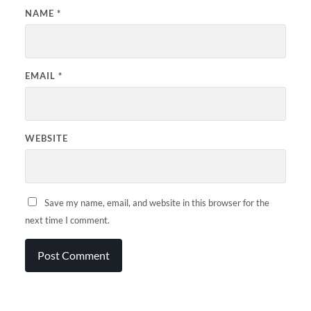
NAME
*
EMAIL
*
WEBSITE
Save my name, email, and website in this browser for the
next time I comment.